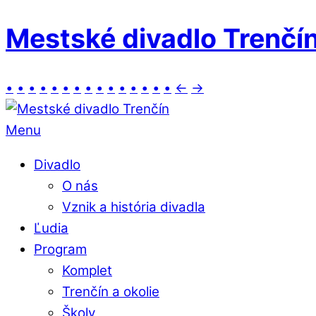
Mestské divadlo Trenčí
•
•
•
•
•
•
•
•
•
•
•
•
•
•
•
←
→
Menu
Divadlo
O nás
Vznik a história divadla
Ľudia
Program
Komplet
Trenčín a okolie
Školy