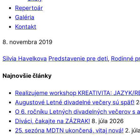
Repertoár
Galéria
Kontakt
8. novembra 2019
Silvia Havelkova
Predstavenie pre deti
,
Rodinné p
Najnovšie články
Realizujeme workshop KREATIVITA: JAZYK/
Augustové Letné divadelné večery sú späť!
2
O 6. ročníku Letných divadelných večerov s 
Diváci, čakajte na ZÁZRAK!
8. júla 2026
25. sezóna MDTN ukončená, vitaj nová!
2. jú