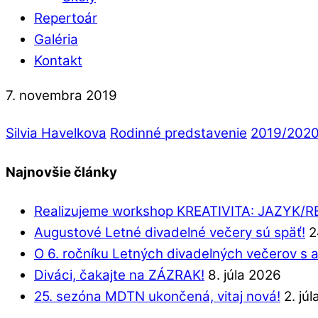
Repertoár
Galéria
Kontakt
7. novembra 2019
Silvia Havelkova
Rodinné predstavenie
2019/202
Najnovšie články
Realizujeme workshop KREATIVITA: JAZYK/
Augustové Letné divadelné večery sú späť!
2
O 6. ročníku Letných divadelných večerov s 
Diváci, čakajte na ZÁZRAK!
8. júla 2026
25. sezóna MDTN ukončená, vitaj nová!
2. jú