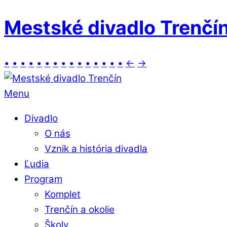
Mestské divadlo Trenčí
•
•
•
•
•
•
•
•
•
•
•
•
•
•
•
←
→
Menu
Divadlo
O nás
Vznik a história divadla
Ľudia
Program
Komplet
Trenčín a okolie
Školy