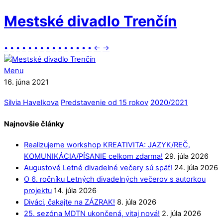
Mestské divadlo Trenčín
•
•
•
•
•
•
•
•
•
•
•
•
•
•
•
←
→
Menu
16. júna 2021
Silvia Havelkova
Predstavenie od 15 rokov
2020/2021
Najnovšie články
Realizujeme workshop KREATIVITA: JAZYK/REČ,
KOMUNIKÁCIA/PÍSANIE celkom zdarma!
29. júla 2026
Augustové Letné divadelné večery sú späť!
24. júla 2026
O 6. ročníku Letných divadelných večerov s autorkou
projektu
14. júla 2026
Diváci, čakajte na ZÁZRAK!
8. júla 2026
25. sezóna MDTN ukončená, vitaj nová!
2. júla 2026