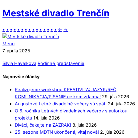
Mestské divadlo Trenčín
•
•
•
•
•
•
•
•
•
•
•
•
•
•
•
←
→
Menu
7. apríla 2025
Silvia Havelkova
Rodinné predstavenie
Najnovšie články
Realizujeme workshop KREATIVITA: JAZYK/REČ,
KOMUNIKÁCIA/PÍSANIE celkom zdarma!
29. júla 2026
Augustové Letné divadelné večery sú späť!
24. júla 2026
O 6. ročníku Letných divadelných večerov s autorkou
projektu
14. júla 2026
Diváci, čakajte na ZÁZRAK!
8. júla 2026
25. sezóna MDTN ukončená, vitaj nová!
2. júla 2026