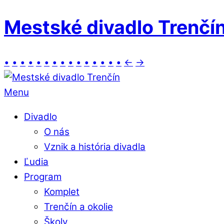
Mestské divadlo Trenčí
•
•
•
•
•
•
•
•
•
•
•
•
•
•
•
←
→
Menu
Divadlo
O nás
Vznik a história divadla
Ľudia
Program
Komplet
Trenčín a okolie
Školy