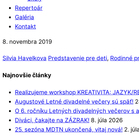
Repertoár
Galéria
Kontakt
8. novembra 2019
Silvia Havelkova
Predstavenie pre deti
,
Rodinné p
Najnovšie články
Realizujeme workshop KREATIVITA: JAZYK/
Augustové Letné divadelné večery sú späť!
2
O 6. ročníku Letných divadelných večerov s 
Diváci, čakajte na ZÁZRAK!
8. júla 2026
25. sezóna MDTN ukončená, vitaj nová!
2. jú