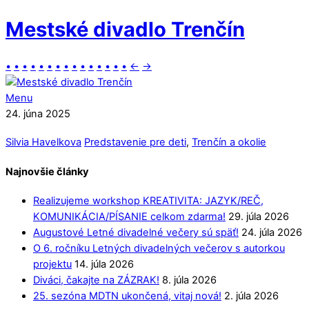
Mestské divadlo Trenčín
•
•
•
•
•
•
•
•
•
•
•
•
•
•
•
←
→
Menu
24. júna 2025
Silvia Havelkova
Predstavenie pre deti
,
Trenčín a okolie
Najnovšie články
Realizujeme workshop KREATIVITA: JAZYK/REČ,
KOMUNIKÁCIA/PÍSANIE celkom zdarma!
29. júla 2026
Augustové Letné divadelné večery sú späť!
24. júla 2026
O 6. ročníku Letných divadelných večerov s autorkou
projektu
14. júla 2026
Diváci, čakajte na ZÁZRAK!
8. júla 2026
25. sezóna MDTN ukončená, vitaj nová!
2. júla 2026